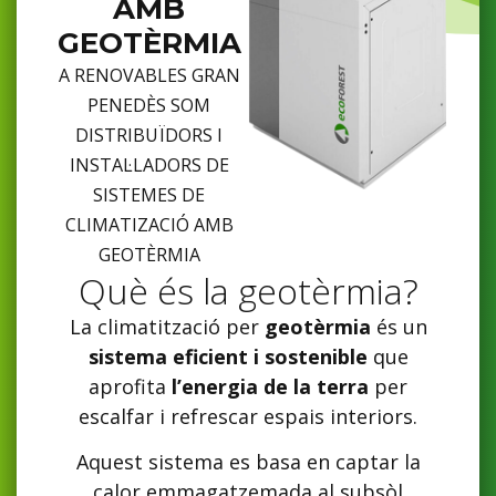
AMB
GEOTÈRMIA
A RENOVABLES GRAN
PENEDÈS SOM
DISTRIBUÏDORS I
INSTAL·LADORS DE
SISTEMES DE
CLIMATIZACIÓ AMB
GEOTÈRMIA
Què és la geotèrmia?
La climatització per
geotèrmia
és un
sistema eficient i sostenible
que
aprofita
l’energia de la terra
per
escalfar i refrescar espais interiors.
Aquest sistema es basa en captar la
calor emmagatzemada al subsòl