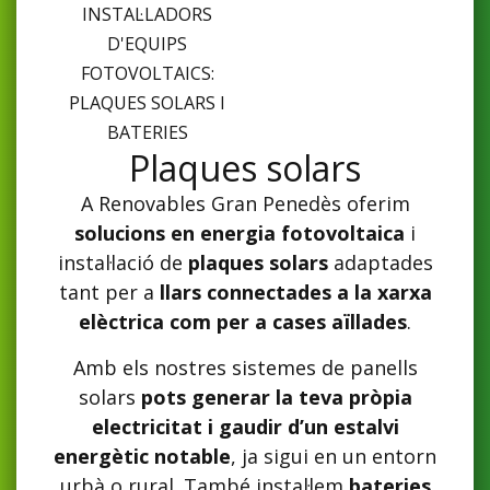
INSTAL·LADORS
D'EQUIPS
FOTOVOLTAICS:
PLAQUES SOLARS I
BATERIES
Plaques solars
A Renovables Gran Penedès oferim
solucions en energia fotovoltaica
i
instal·lació de
plaques solars
adaptades
tant per a
llars connectades a la xarxa
elèctrica com per a cases aïllades
.
Amb els nostres sistemes de panells
solars
pots generar la teva pròpia
electricitat i gaudir d’un estalvi
energètic notable
, ja sigui en un entorn
urbà o rural. També instal·lem
bateries