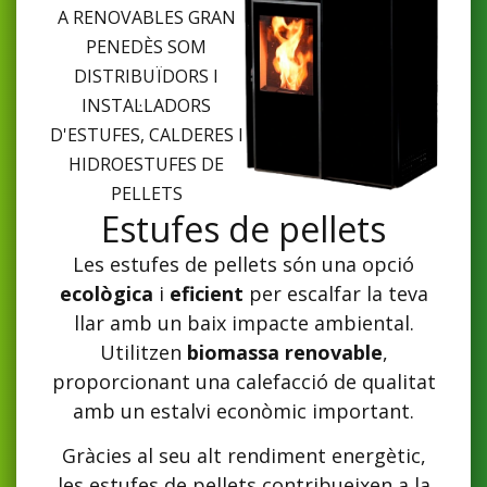
A RENOVABLES GRAN
PENEDÈS SOM
DISTRIBUÏDORS I
INSTAL·LADORS
D'ESTUFES, CALDERES I
HIDROESTUFES DE
PELLETS
Estufes de pellets
Les estufes de pellets són una opció
ecològica
i
eficient
per escalfar la teva
llar amb un baix impacte ambiental.
Utilitzen
biomassa renovable
,
proporcionant una calefacció de qualitat
amb un estalvi econòmic important.
Gràcies al seu alt rendiment energètic,
les estufes de pellets contribueixen a la