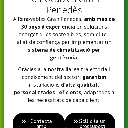
Penedès
A Renovables Gran Penedès,
amb més de
30 anys d’experiència
en solucions
energètiques sostenibles, som el teu
aliat de confiança per implementar un
sistema de climatització per
geotèrmia
.
Gràcies a la nostra llarga trajectòria i
coneixement del sector,
garantim
instal·lacions
d’alta qualitat
,
personalitzades
i
eficients
, adaptades a
les necessitats de cada client.
Contacta
Sol·licita un
amb
pressupost