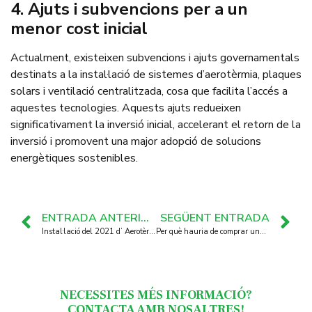
4.⁠ ⁠Ajuts i subvencions per a un
menor cost inicial
Actualment, existeixen subvencions i ajuts governamentals
destinats a la instal·lació de sistemes d’aerotèrmia, plaques
solars i ventilació centralitzada, cosa que facilita l’accés a
aquestes tecnologies. Aquests ajuts redueixen
significativament la inversió inicial, accelerant el retorn de la
inversió i promovent una major adopció de solucions
energètiques sostenibles.
ENTRADA ANTERIOR
SEGÜENT ENTRADA
Instal·lació del 2021 d’ Aerotèrmia i Terra Radiant/Refrescant a Sant Llorenç d’Hortons
Per què hauria de comprar una hidroestufa de pellets?
NECESSITES MÉS INFORMACIÓ?
CONTACTA AMB NOSALTRES!