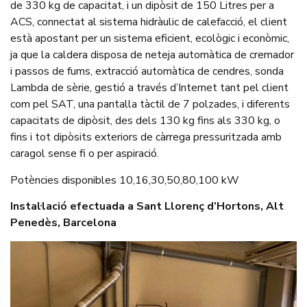
de 330 kg de capacitat, i un dipòsit de 150 Litres per a
ACS, connectat al sistema hidràulic de calefacció, el client
està apostant per un sistema eficient, ecològic i econòmic,
ja que la caldera disposa de neteja automàtica de cremador
i passos de fums, extracció automàtica de cendres, sonda
Lambda de sèrie, gestió a través d’Internet tant pel client
com pel SAT, una pantalla tàctil de 7 polzades, i diferents
capacitats de dipòsit, des dels 130 kg fins als 330 kg, o
fins i tot dipòsits exteriors de càrrega pressuritzada amb
caragol sense fi o per aspiració.
Potències disponibles 10,16,30,50,80,100 kW
Instal·lació efectuada a Sant Llorenç d’Hortons, Alt
Penedès, Barcelona